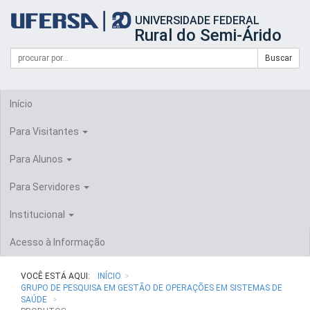
Início
UNIVERSIDADE FEDERAL
do
Rural do Semi-Árido
cabeçalho
do
Campo
Formulário
Buscar
portal
de
da
de
busca
UFERSA
Busca
Início
Para Visitantes
Para Alunos
Para Servidores
Institucional
Acesso à Informação
VOCÊ ESTÁ AQUI:
INÍCIO
GRUPO DE PESQUISA EM GESTÃO DE OPERAÇÕES EM SISTEMAS DE
SAÚDE